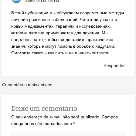
07/08/2026 EM 9:49 PM
В этой публикации мы обсуждаем современные методы
лечения различных заболеваний. Читатели узнают о
новых медикаментах, терапиях и исследованиях,
которые активно применяются для лечения. Мы
нацелены на то, чтобы предоставить практические
знания, которые могут помочь в борьбе с недугами.
Смотрите также –
как пить и не пьянеть хитрости
Responder
Comentários mais antigos
Deixe um comentário
O seu endereço de e-mail não será publicado.
Campos
obrigatórios são marcados com
*