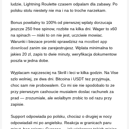
ludzie, Lightning Roulette czasem odpalam dla zabawy. Po
polsku stolu niestety nie ma i na to troche narzekam.
Bonus powitalny to 100% od pierwszej wplaty dorzucaja
jeszcze 250 free spinow, rozbite na kilka dni. Wager to x60
na spinach — niski to on nie jest, uczciwie mowiac.
Warunki i biezace promki sprawdzisz na
mostbet app
download
zanim sie zarejestrujesz. Wplata minimalna to
jakies 20 zl, zapis to dwie minuty, weryfikacja dokumentow
poszla w jedna dobe.
Wyplacam najczesciej na Skrill i leci w kilka godzin. Na Vise
szlo wolniej, ze dwa dni. Bitcoina i USDT tez przyjmuja,
choc sam nie probowalem. Co mi sie nie spodobalo to ze
przy pierwszym cashoucie musialem doslac rachunek za
prad — zrozumiale, ale wolalbym zrobic to od razu przy
zapisie.
Support odpowiada po polsku, chociaz o drugiej w nocy
odpowiadali mi po angielsku. Reakcja w granicach paru