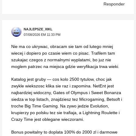
Responder
NAJLEPSZE_XIKL
07/08/2026 EM 11:33 PM
Nie ma co ukrywac, obracam sie tam od lutego mniej
wiecej i dopiero po czasie wiem co pisac. Trafilem tam
szukajac czegos z normalnymi wyplatami, bo juz nie
moglem patrzec na miejsca gdzie weryfikacja trwa wieki.
Katalog jest gruby — cos kolo 2500 tytulow, choc jak
zwykle wiekszosc klika sie raz i zapomina. NetEnt jest
najbardziej widoczny, Gates of Olympus i Sweet Bonanza
siedza w top listach, znajdziesz tez Microgaming, Betsoft i
troche Big Time Gaming. Na zywo jedzie Evolution,
krupierzy po polsku tez sie trafiaja, a Lightning Roulette i
Crazy Time jest oblegane wieczorami.
Bonus powitalny to doplata 100% do 2000 zl i darmowe