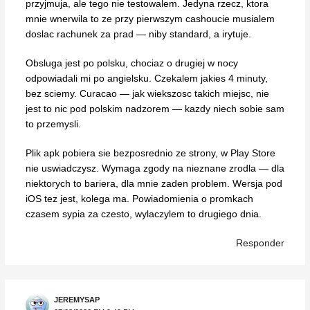
przyjmuja, ale tego nie testowalem. Jedyna rzecz, ktora
mnie wnerwila to ze przy pierwszym cashoucie musialem
doslac rachunek za prad — niby standard, a irytuje.
Obsluga jest po polsku, chociaz o drugiej w nocy
odpowiadali mi po angielsku. Czekalem jakies 4 minuty,
bez sciemy. Curacao — jak wiekszosc takich miejsc, nie
jest to nic pod polskim nadzorem — kazdy niech sobie sam
to przemysli.
Plik apk pobiera sie bezposrednio ze strony, w Play Store
nie uswiadczysz. Wymaga zgody na nieznane zrodla — dla
niektorych to bariera, dla mnie zaden problem. Wersja pod
iOS tez jest, kolega ma. Powiadomienia o promkach
czasem sypia za czesto, wylaczylem to drugiego dnia.
Responder
JEREMYSAP