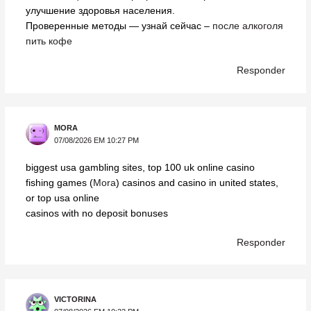
улучшение здоровья населения.
Проверенные методы — узнай сейчас –
после алкоголя
пить кофе
Responder
MORA
07/08/2026 EM 10:27 PM
biggest usa gambling sites, top 100 uk online casino
fishing games (
Mora
) casinos and casino in united states,
or top usa online
casinos with no deposit bonuses
Responder
VICTORINA