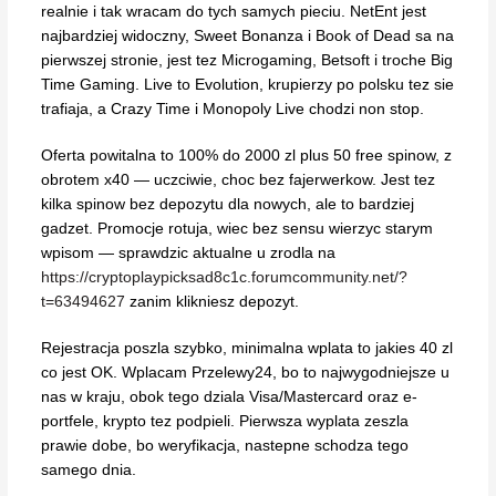
realnie i tak wracam do tych samych pieciu. NetEnt jest
najbardziej widoczny, Sweet Bonanza i Book of Dead sa na
pierwszej stronie, jest tez Microgaming, Betsoft i troche Big
Time Gaming. Live to Evolution, krupierzy po polsku tez sie
trafiaja, a Crazy Time i Monopoly Live chodzi non stop.
Oferta powitalna to 100% do 2000 zl plus 50 free spinow, z
obrotem x40 — uczciwie, choc bez fajerwerkow. Jest tez
kilka spinow bez depozytu dla nowych, ale to bardziej
gadzet. Promocje rotuja, wiec bez sensu wierzyc starym
wpisom — sprawdzic aktualne u zrodla na
https://cryptoplaypicksad8c1c.forumcommunity.net/?
t=63494627
zanim klikniesz depozyt.
Rejestracja poszla szybko, minimalna wplata to jakies 40 zl
co jest OK. Wplacam Przelewy24, bo to najwygodniejsze u
nas w kraju, obok tego dziala Visa/Mastercard oraz e-
portfele, krypto tez podpieli. Pierwsza wyplata zeszla
prawie dobe, bo weryfikacja, nastepne schodza tego
samego dnia.