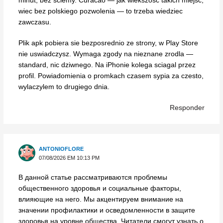
minut, bez sciemy. Curacao — jak wiekszosc takich miejsc,
wiec bez polskiego pozwolenia — to trzeba wiedziec
zawczasu.
Plik apk pobiera sie bezposrednio ze strony, w Play Store
nie uswiadczysz. Wymaga zgody na nieznane zrodla —
standard, nic dziwnego. Na iPhonie kolega sciagal przez
profil. Powiadomienia o promkach czasem sypia za czesto,
wylaczylem to drugiego dnia.
Responder
ANTONIOFLORE
07/08/2026 EM 10:13 PM
В данной статье рассматриваются проблемы
общественного здоровья и социальные факторы,
влияющие на него. Мы акцентируем внимание на
значении профилактики и осведомленности в защите
здоровья на уровне общества. Читатели смогут узнать о