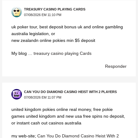
TREASURY CASINO PLAYING CARDS
07/08/2026 EM 11:10 PM
uk poker tour, best deposit bonus uk and online gambling
australia legislation, or
new zealandn online pokies min $5 deposit
My blog …
treasury casino playing Cards
Responder
CAN YOU DO DIAMOND CASINO HEIST WITH 2 PLAYERS
07/08/2026 EM 11:07 PM
united kingdom pokies online real money, free pokie
games united kingdom and new usa free spins no deposit,
or instant cash out casinos australia
my web-site;
Can You Do Diamond Casino Heist With 2