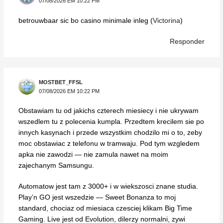
07/08/2026 EM 10:22 PM
betrouwbaar sic bo casino minimale inleg (
Victorina
)
Responder
MOSTBET_FFSL
07/08/2026 EM 10:22 PM
Obstawiam tu od jakichs czterech miesiecy i nie ukrywam
wszedlem tu z polecenia kumpla. Przedtem krecilem sie po
innych kasynach i przede wszystkim chodzilo mi o to, zeby
moc obstawiac z telefonu w tramwaju. Pod tym wzgledem
apka nie zawodzi — nie zamula nawet na moim
zajechanym Samsungu.
Automatow jest tam z 3000+ i w wiekszosci znane studia.
Play’n GO jest wszedzie — Sweet Bonanza to moj
standard, chociaz od miesiaca czesciej klikam Big Time
Gaming. Live jest od Evolution, dilerzy normalni, zywi