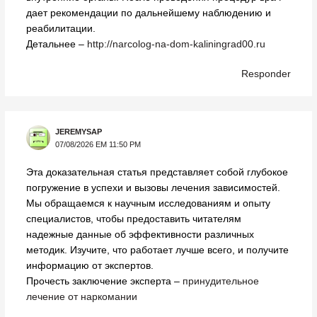
дает рекомендации по дальнейшему наблюдению и
реабилитации.
Детальнее –
http://narcolog-na-dom-kaliningrad00.ru
Responder
JEREMYSAP
07/08/2026 EM 11:50 PM
Эта доказательная статья представляет собой глубокое
погружение в успехи и вызовы лечения зависимостей.
Мы обращаемся к научным исследованиям и опыту
специалистов, чтобы предоставить читателям
надежные данные об эффективности различных
методик. Изучите, что работает лучше всего, и получите
информацию от экспертов.
Прочесть заключение эксперта –
принудительное
лечение от наркомании