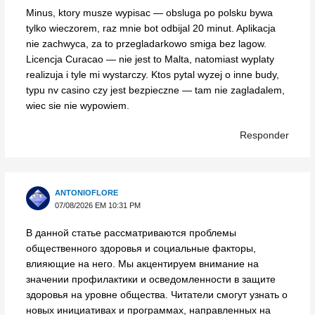
Minus, ktory musze wypisac — obsluga po polsku bywa
tylko wieczorem, raz mnie bot odbijal 20 minut. Aplikacja
nie zachwyca, za to przegladarkowo smiga bez lagow.
Licencja Curacao — nie jest to Malta, natomiast wyplaty
realizuja i tyle mi wystarczy. Ktos pytal wyzej o inne budy,
typu nv casino czy jest bezpieczne — tam nie zagladalem,
wiec sie nie wypowiem.
Responder
ANTONIOFLORE
07/08/2026 EM 10:31 PM
В данной статье рассматриваются проблемы
общественного здоровья и социальные факторы,
влияющие на него. Мы акцентируем внимание на
значении профилактики и осведомленности в защите
здоровья на уровне общества. Читатели смогут узнать о
новых инициативах и программах, направленных на