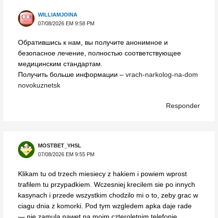
WILLIAMJOINA
07/08/2026 EM 9:58 PM
Обратившись к нам, вы получите анонимное и
безопасное лечение, полностью соответствующее
медицинским стандартам.
Получить больше информации –
vrach-narkolog-na-dom
novokuznetsk
Responder
MOSTBET_YHSL
07/08/2026 EM 9:55 PM
Klikam tu od trzech miesiecy z hakiem i powiem wprost
trafilem tu przypadkiem. Wczesniej krecilem sie po innych
kasynach i przede wszystkim chodzilo mi o to, zeby grac w
ciagu dnia z komorki. Pod tym wzgledem apka daje rade
— nie zamula nawet na moim czteroletnim telefonie.