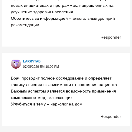
новых инициативах и программах, направленных на
улучшение здоровья населения.
Обратитесь за информацией –
алкогольный делирий
рекомендации
Responder
LARRYTAB
07/08/2026 EM 10:09 PM
Врач проводит полное обследование и определяет
тактику лечения в зависимости от состояния пациента.
Важным аспектом является возможность применения
комплексных мер, включающих:
Углубиться в тему –
нарколог на дом
Responder