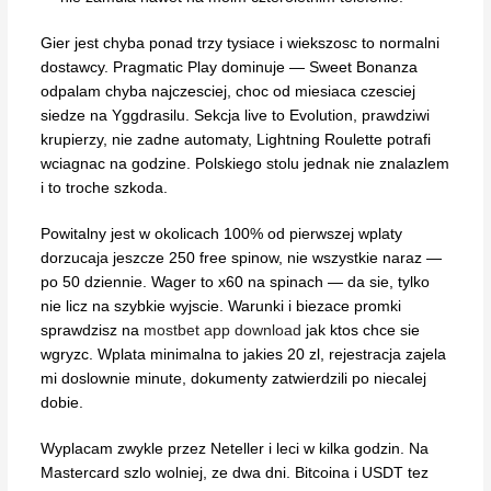
Gier jest chyba ponad trzy tysiace i wiekszosc to normalni
dostawcy. Pragmatic Play dominuje — Sweet Bonanza
odpalam chyba najczesciej, choc od miesiaca czesciej
siedze na Yggdrasilu. Sekcja live to Evolution, prawdziwi
krupierzy, nie zadne automaty, Lightning Roulette potrafi
wciagnac na godzine. Polskiego stolu jednak nie znalazlem
i to troche szkoda.
Powitalny jest w okolicach 100% od pierwszej wplaty
dorzucaja jeszcze 250 free spinow, nie wszystkie naraz —
po 50 dziennie. Wager to x60 na spinach — da sie, tylko
nie licz na szybkie wyjscie. Warunki i biezace promki
sprawdzisz na
mostbet app download
jak ktos chce sie
wgryzc. Wplata minimalna to jakies 20 zl, rejestracja zajela
mi doslownie minute, dokumenty zatwierdzili po niecalej
dobie.
Wyplacam zwykle przez Neteller i leci w kilka godzin. Na
Mastercard szlo wolniej, ze dwa dni. Bitcoina i USDT tez