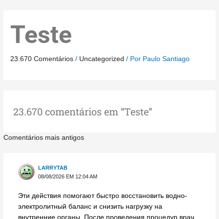
Comentários
Comentários
Ir
para
mais
mais
Teste
o
recentes
recentes
conteúdo
23.670 Comentários
/
Uncategorized
/ Por
Paulo Santiago
23.670 comentários em “Teste”
Comentários mais antigos
LARRYTAB
08/08/2026 EM 12:04 AM
Эти действия помогают быстро восстановить водно-
электролитный баланс и снизить нагрузку на
внутренние органы. После проведения процедур врач