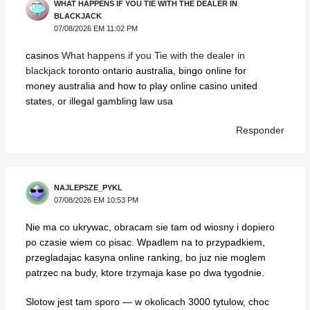
WHAT HAPPENS IF YOU TIE WITH THE DEALER IN
BLACKJACK
07/08/2026 EM 11:02 PM
casinos
What happens if you Tie with the dealer in
blackjack
toronto ontario australia, bingo online for
money australia and how to play online casino united
states, or illegal gambling law usa
Responder
NAJLEPSZE_PYKL
07/08/2026 EM 10:53 PM
Nie ma co ukrywac, obracam sie tam od wiosny i dopiero
po czasie wiem co pisac. Wpadlem na to przypadkiem,
przegladajac kasyna online ranking, bo juz nie moglem
patrzec na budy, ktore trzymaja kase po dwa tygodnie.
Slotow jest tam sporo — w okolicach 3000 tytulow, choc