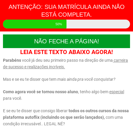
ANTENÇÃO: SUA MATRÍCULA AINDA NÃO
ESTÁ COMPLETA.
50%
NÃO FECHE A PÁGINA!
LEIA ESTE TEXTO ABAIXO AGORA!
Parabéns
você já deu seu primeiro passo na direção de uma
carreira
de sucesso e realizações incríveis.
Mas e se eu te disser que tem
mais ainda pra você conquistar?
Como agora você se tornou nosso aluno
, tenho algo bem
especial
para você.
E se eu te disser que consigo liberar
todos os outros cursos da nossa
plataforma autoflix (incluindo os que serão lançados),
com uma
condição irrecusável.. LEGAL NÉ?