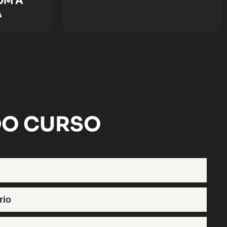
OM A
A
DO CURSO
io​