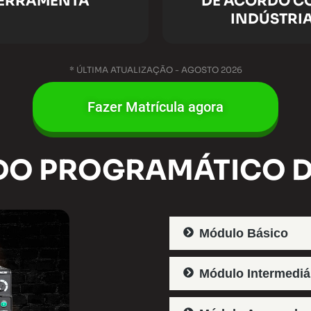
ERRAMENTA
DE ACORDO C
INDÚSTRI
* ÚLTIMA ATUALIZAÇÃO - AGOSTO 2026
Fazer Matrícula agora
O PROGRAMÁTICO 
Módulo Básico​
Módulo Intermediár