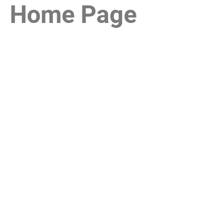
Home Page
Ir
para
o
conteúdo