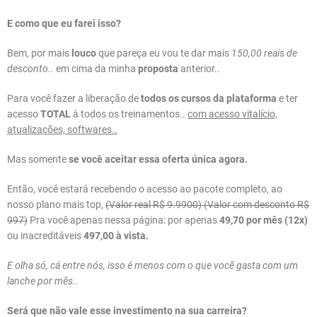
E como que eu farei isso?
Bem, por mais
louco
que pareça eu vou te dar mais
150,00 reais de
desconto..
em cima da minha
proposta
anterior..
Para você fazer a liberação de
todos os cursos da plataforma
e ter
acesso
TOTAL
à todos os treinamentos..
com acesso vitalício,
atualizações, softwares..
Mas somente
se você aceitar essa oferta única agora.
Então, você estará recebendo o acesso ao pacote completo, ao
nosso plano mais top,
(Valor real R$ 9.9900) (Valor com desconto R$
997)
Pra você apenas nessa página: por apenas
49,70 por mês (12x)
ou inacreditáveis
497,00 à vista.
E olha só, cá entre nós, isso é menos com o que você gasta com um
lanche por mês..
Será que não vale esse investimento na sua carreira?