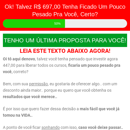
Ok! Talvez R$ 697,00 Tenha Ficado Um Pouco
Pesado Pra Você, Certo?
50%
TENHO UM ÚLTIMA PROPOSTA PARA VOCÊ!
LEIA ESTE TEXTO ABAIXO AGORA!
Oi tô aqui denovo
, talvez você tenha pensado que investir agora
447,00 para liberar todos os cursos,
ficaria um pouco pesado pra
você,
correto?
Bem, com sua
permissão
, eu gostaria de oferecer algo..
com um
desconto ainda maior..
porque eu quero que você obtenha os
resultados que você merece..
É por isso que quero fazer dessa decisão a
mais fácil que você já
tomou na VIDA..
A ponto de você ficar
sonhando
com isso,
caso você deixe passar..