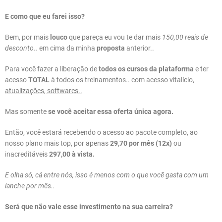
E como que eu farei isso?
Bem, por mais
louco
que pareça eu vou te dar mais
150,00 reais de
desconto..
em cima da minha
proposta
anterior..
Para você fazer a liberação de
todos os cursos da plataforma
e ter
acesso
TOTAL
à todos os treinamentos..
com acesso vitalício,
atualizações, softwares..
Mas somente
se você aceitar essa oferta única agora.
Então, você estará recebendo o acesso ao pacote completo, ao
nosso plano mais top, por apenas
29,70 por mês (12x)
ou
inacreditáveis
297,00 à vista.
E olha só, cá entre nós, isso é menos com o que você gasta com um
lanche por mês..
Será que não vale esse investimento na sua carreira?