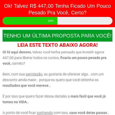
Ok! Talvez R$ 447,00 Tenha Ficado Um Pouco
Pesado Pra Você, Certo?
50%
TENHO UM ÚLTIMA PROPOSTA PARA VOCÊ!
LEIA ESTE TEXTO ABAIXO AGORA!
Oi tô aqui denovo
, talvez você tenha pensado que investir agora
447,00 para liberar todos os cursos,
ficaria um pouco pesado pra
você,
correto?
Bem, com sua
permissão
, eu gostaria de oferecer algo..
com um
desconto ainda maior..
porque eu quero que você obtenha os
resultados que você merece..
É por isso que quero fazer dessa decisão a
mais fácil que você já
tomou na VIDA..
A ponto de você ficar
sonhando
com isso,
caso você deixe passar..