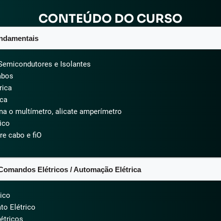
CONTEÚDO DO CURSO
ndamentais​
Semicondutores e Isolantes
abos
rica
ica
a o multímetro, alicate amperímetro
rico
re cabo e fiO
Comandos Elétricos / Automação Elétrica​
ico
to Elétrico
étricos