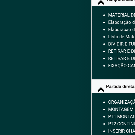
MATERIAL D
Elaboração do
Elaboração d
Lista de Mate
DIVIDIR E F
RETIRAR E 
RETIRAR E 
FIXAÇÃO CA
Partida diret
ORGANIZAÇ
MONTAGEM D
PT1 MONTA
PT2 CONTI
INSERIR CH