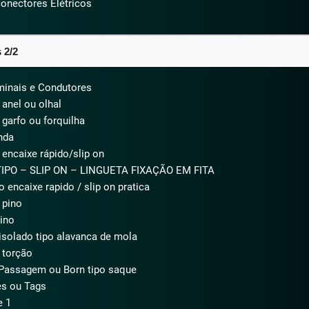
conectores Elétricos
2/2​
minais e Condutores
 anel ou olhal
 garfo ou forquilha
nda
 encaixe rápido/slip on
IPO – SLIP ON – LINGUETA FIXAÇÃO EM FITA
o encaixe rapido / slip on pratica
 pino
pino
isolado tipo alavanca de mola
 torção
Passagem ou Born tipo saque
es ou Tags
e 1