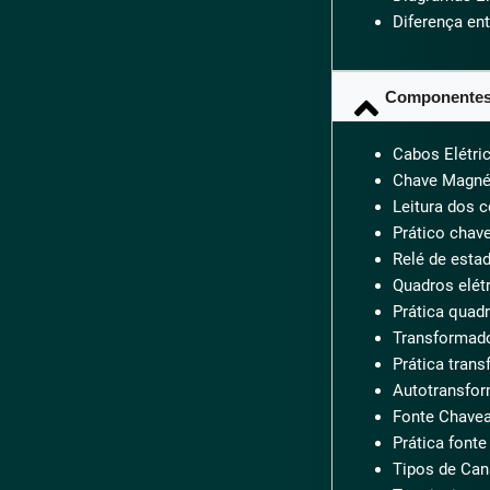
Diferença en
Componentes 
Cabos Elétri
Chave Magnét
Leitura dos 
Prático chav
Relé de esta
Quadros elét
Prática quadr
Transformad
Prática tran
Autotransfor
Fonte Chave
Prática font
Tipos de Can