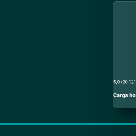
5,0
(20.121
Carga hor