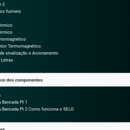
e 2
os fusíveis
térmico
térmico
rmomagnético
untor Termomagnético
 de sinalização e Acionamento
 Letras
ico dos componentes​
a
 Bancada Pt 1
 Bancada Pt 2 Como funciona o SELO
es​