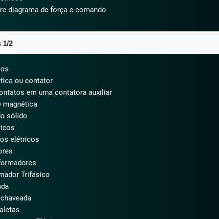
tre diagrama de força e comando
1/2​
cos
ica ou contator
contatos em uma contatora auxiliar
e magnética
do sólido
ricos
os elétricos
ores
sformadores
mador Trifásico
ada
e chaveada
aletas