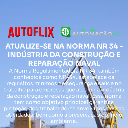
Ir
para
o
conteúdo
ATUALIZE-SE NA NORMA NR 34 -
INDÚSTRIA DA CONSTRUÇÃO E
REPARAÇÃO NAVAL
A Norma Regulamentadora NR 34, também
conhecida como NR-34, estabelece os
requisitos mínimos de segurança e saúde no
trabalho para empresas que atuam na indústria
da construção e reparação naval. Essa norma
tem como objetivo principal garantir a
proteção dos trabalhadores envolvidos nessas
atividades, bem como a preservação do meio
ambiente.