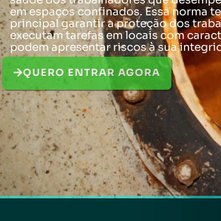
em espaços confinados. Essa norma t
principal garantir a proteção dos trab
executam tarefas em locais com caract
podem apresentar riscos à sua integrid
QUERO ENTRAR AGORA