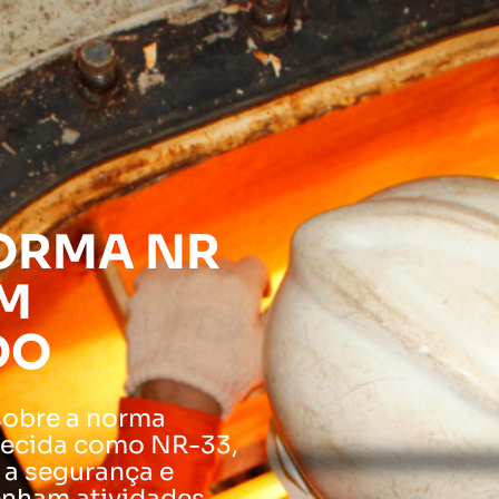
NORMA NR
EM
DO
sobre a norma
ecida como NR-33,
 a segurança e
enham atividades