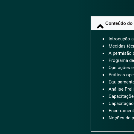
Conteúdo do
Introdução a
Medidas técn
A permisão d
Programa de
Operações e 
Práticas ope
Equipamento
Análise Prel
Capacitaçõe
Capacitação 
Encerramen
Noções de p