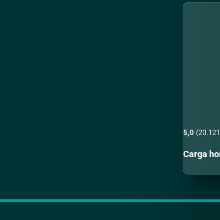
5,0
(20.121
Carga hor