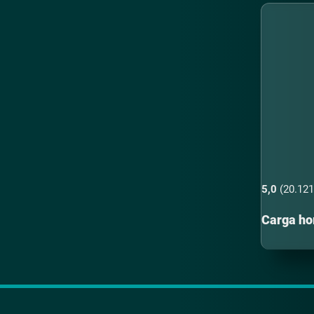
5,0
(20.121
Carga hor