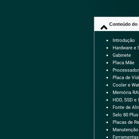
Conteúdo do
Introdução
Hardware e 
Gabinete
Placa Mãe
Processador
Placa de Víd
Cooler e Wat
Memória R
HDD, SSD e
Fonte de Al
Selo 80 Plus
Placas de R
Manutenção P
Ferramentas