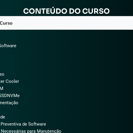
CONTEÚDO DO CURSO
 Curso
Software
eo
er Cooler
AM
 SSDNVMe
imentação
ede
reventiva de Software
 Necessárias para Manutenção