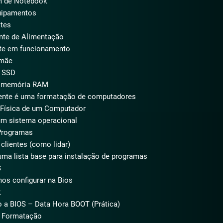
 de Notebook
uipamentos
tes
nte de Alimentação
te em funcionamento
 mãe
 SSD
 memória RAM
ente é uma formatação de computadores
Física de um Computador
m sistema operacional
Programas
clientes (como lidar)
ma lista base para instalação de programas
S
s configurar na Bios
t
 a BIOS – Data Hora BOOT (Prática)
à Formatação