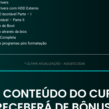
ivers
rivers com HDD Externo
 bootável Parte – I
ável – Parte II
 de Boot
 através da bios
Completa
e programas pós formatação
* ÚLTIMA ATUALIZAÇÃO - AGOSTO 2026
O CONTEÚDO DO CU
RECEBERÁ DE BÔNUS