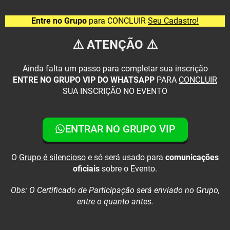
Ir
para
Entre no Grupo
para CONCLUIR
Seu Cadastro!
o
conteúdo
⚠️ ATENÇÃO ⚠️
Ainda falta um passo para completar sua inscrição
ENTRE NO GRUPO VIP DO WHATSAPP
PARA
CONCLUIR
SUA INSCRIÇÃO NO EVENTO
ENTRAR NO GRUPO VIP
O
Grupo é silencioso
e só será usado para
comunicações
oficiais
sobre o Evento.
Obs: O Certificado de Participação será enviado no Grupo,
entre o quanto antes.