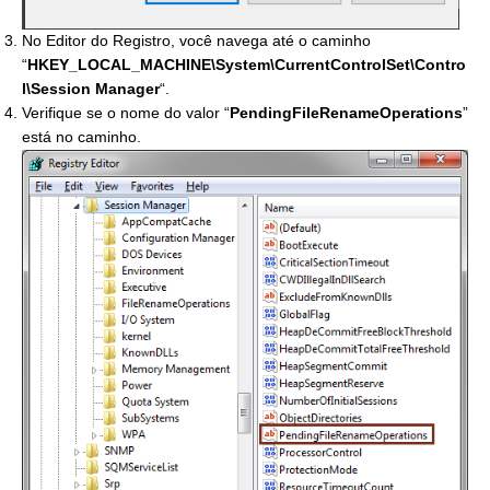
No Editor do Registro, você navega até o caminho
“
HKEY_LOCAL_MACHINE\System\CurrentControlSet\Contro
l\Session Manager
“.
Verifique se o nome do valor “
PendingFileRenameOperations
”
está no caminho.