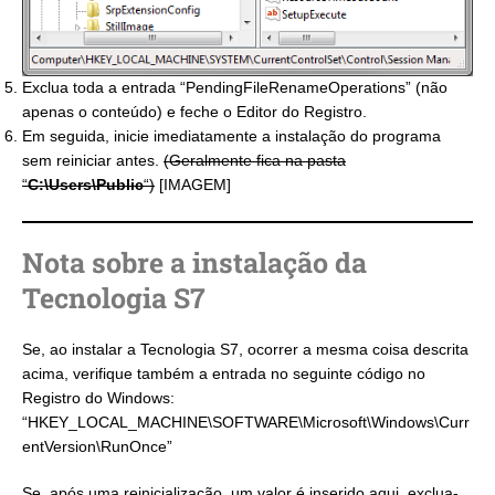
Exclua toda a entrada “PendingFileRenameOperations” (não
apenas o conteúdo) e feche o Editor do Registro.
Em seguida, inicie imediatamente a instalação do programa
sem reiniciar antes.
(Geralmente fica na pasta
“
C:\Users\Public
“)
[IMAGEM]
Nota sobre a instalação da
Tecnologia S7
Se, ao instalar a Tecnologia S7, ocorrer a mesma coisa descrita
acima, verifique também a entrada no seguinte código no
Registro do Windows:
“HKEY_LOCAL_MACHINE\SOFTWARE\Microsoft\Windows\Curr
entVersion\RunOnce”
Se, após uma reinicialização, um valor é inserido aqui, exclua-