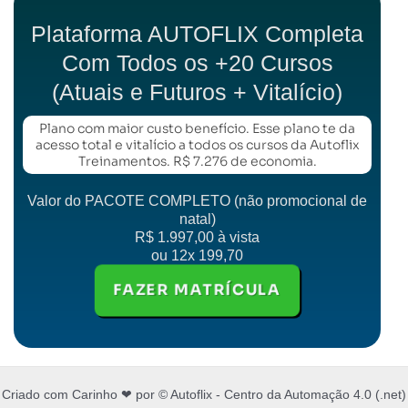
Plataforma AUTOFLIX Completa
Com Todos os +20 Cursos
(Atuais e Futuros + Vitalício)
Plano com maior custo benefício. Esse plano te da
acesso total e vitalício a todos os cursos da Autoflix
Treinamentos. R$ 7.276 de economia.
Valor do PACOTE COMPLETO (não promocional de
natal)
R$ 1.997,00 à vista
ou 12x 199,70
FAZER MATRÍCULA
Criado com Carinho ❤ por © Autoflix - Centro da Automação 4.0 (.net)