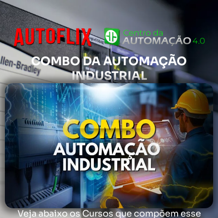
Ir
para
o
conteúdo
COMBO DA AUTOMAÇÃO
INDUSTRIAL
Veja abaixo os Cursos que compõem esse