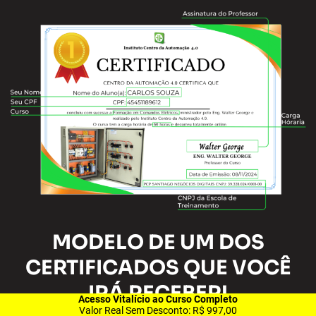
MODELO DE UM DOS
CERTIFICADOS QUE VOCÊ
IRÁ RECEBER!
Acesso Vitalício ao Curso Completo
Valor Real Sem Desconto: R$ 997,00