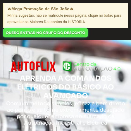
Ir
🔥Mega Promoção de São João🔥
para
Minha sugestão, não se matricule nessa página, clique no botão para
o
aproveitar os Maiores Descontos da HISTÓRIA.
conteúdo
QUERO ENTRAR NO GRUPO DO DESCONTO
APRENDA A COMANDOS
ELÉTRICOS DO BÁSICO AO
AVANÇADO
Com um método simples, eficaz e bem direto
ao ponto e se torne extremamente desejado
por qualquer empresa no mercado da
Automação Industrial e Elétrica