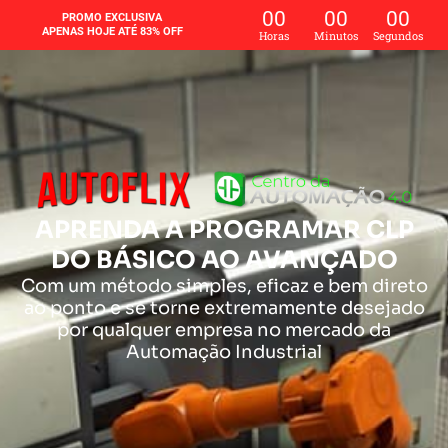
Ir
00
00
00
PROMO EXCLUSIVA
para
APENAS HOJE ATÉ 83% OFF
Horas
Minutos
Segundos
o
conteúdo
APRENDA A PROGRAMAR CLP
DO BÁSICO AO AVANÇADO
Com um método simples, eficaz e bem direto
ao ponto e se torne extremamente desejado
por qualquer empresa no mercado da
Automação Industrial