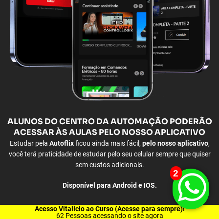
ALUNOS
DO CENTRO DA AUTOMAÇÃO PODERÃO
ACESSAR ÀS
AULAS PELO NOSSO APLICATIVO
Estudar pela
Autoflix
ficou ainda mais fácil,
pelo nosso aplicativo
,
você terá praticidade de estudar pelo seu celular sempre que quiser
sem custos adicionais.
2
Disponível para Android e IOS.
Acesso Vitalício ao Curso (Acesse para sempre)!
* ÚLTIMA ATUALIZAÇÃO - AGOSTO 2026
51
Pessoas acessando o site agora