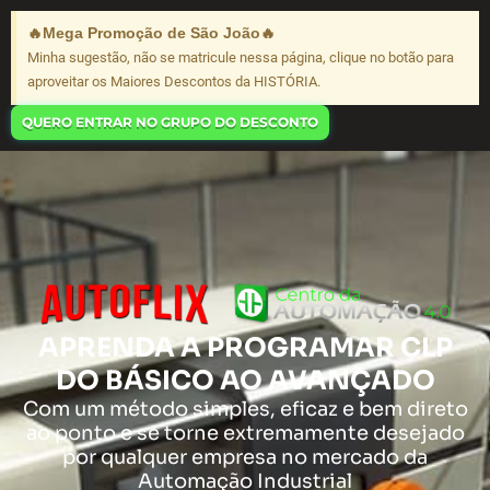
Ir
🔥Mega Promoção de São João🔥
para
Minha sugestão, não se matricule nessa página, clique no botão para
o
aproveitar os Maiores Descontos da HISTÓRIA.
conteúdo
QUERO ENTRAR NO GRUPO DO DESCONTO
APRENDA A PROGRAMAR CLP
DO BÁSICO AO AVANÇADO
Com um método simples, eficaz e bem direto
ao ponto e se torne extremamente desejado
por qualquer empresa no mercado da
Automação Industrial