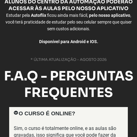
ALUNOS
DO CENTRO DA AUTOMAÇÃO PODERÃO
ACESSAR ÀS
AULAS PELO NOSSO APLICATIVO
Estudar pela
Autoflix
ficou ainda mais fácil,
pelo nosso aplicativo
,
você terá praticidade de estudar pelo seu celular sempre que quiser
sem custos adicionais.
Disponível para Android e IOS.
* ÚLTIMA ATUALIZAÇÃO - AGOSTO 2026
F.A.Q - PERGUNTAS
FREQUENTES
O CURSO É ONLINE?
Sim, o curso é totalmente online, e as aulas são
gravadas, isso significa que você pode fazer da