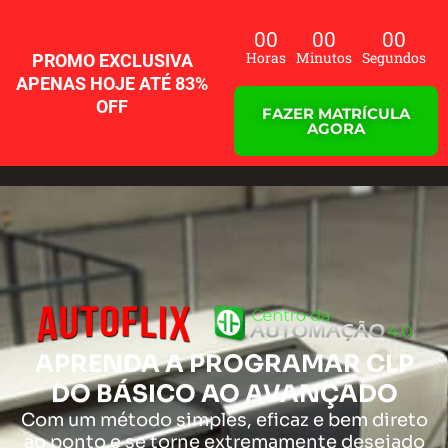
Ir
para
00
00
00
o
Horas
Minutos
Segundos
PROMO EXCLUSIVA
conteúdo
APENAS HOJE ATÉ 83%
OFF
FAZER MATRÍCULA
AGORA
APRENDA A PROGRAMAR CLP
DO BÁSICO AO AVANÇADO
Com um método simples, eficaz e bem direto
ao ponto e se torne extremamente desejado