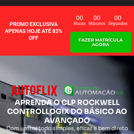
Ir
para
o
00
00
00
conteúdo
Horas
Minutos
Segundos
PROMO EXCLUSIVA
APENAS HOJE ATÉ 83%
OFF
FAZER MATRÍCULA
AGORA
APRENDA O CLP ROCKWELL
CONTROLLOGIX DO BÁSICO AO
AVANÇADO
Com um método simples, eficaz e bem direto