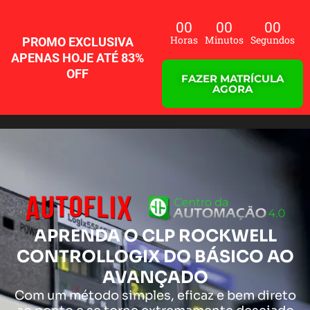
Ir
para
00
00
00
o
Horas
Minutos
Segundos
PROMO EXCLUSIVA
conteúdo
APENAS HOJE ATÉ 83%
OFF
FAZER MATRÍCULA
AGORA
APRENDA O CLP ROCKWELL
CONTROLLOGIX DO BÁSICO AO
AVANÇADO
Com um método simples, eficaz e bem direto